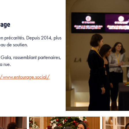
rage
en précarités. Depuis 2014, plus
au de soutien.
 Gala, rassemblant partenaires,
la rue.
//www.entourage.social/